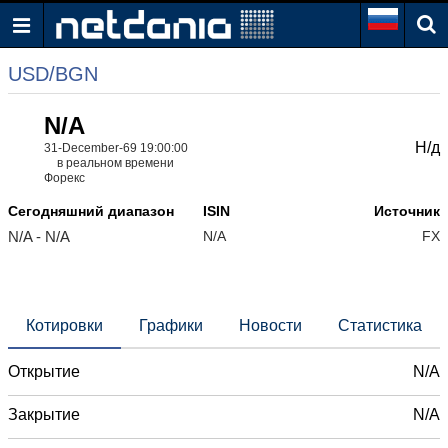
USD/BGN
N/A
Н/д
31-December-69 19:00:00
в реальном времени
Форекс
Сегодняшний диапазон
ISIN
Источник
N/A - N/A
N/A
FX
Котировки
Графики
Новости
Статистика
Открытие
N/A
Закрытие
N/A