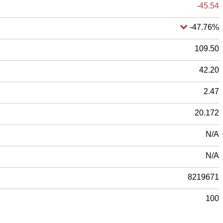
-45.54
-47.76%
109.50
42.20
2.47
20.172
N/A
N/A
8219671
100