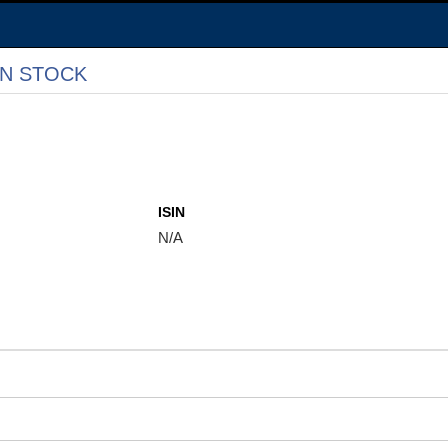
N STOCK
ISIN
N/A