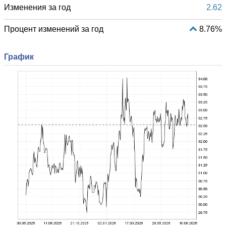
Изменения за год
2.62
Процент изменений за год
8.76%
График